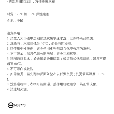
- 胯部為開釦設計，方便更換尿布
材質：95% 棉 + 5% 彈性纖維
產地：中國
注意事項：
1. 請放入大小適中之細網洗衣袋弱速水洗，以保持商品型態。
2. 洗滌時，水溫請低於 40°C，勿長時間浸泡。
3. 請使用中性洗劑，避免使用柔軟劑或含化學香精的洗劑。
4. 不可濕放，深淺色請分開洗滌，避免互相移染。
5. 請弱速輕脫水，於通風處懸掛晾乾；或滾筒式低溫烘乾，溫度不得
超過 60℃。
6. 不可漂白或乾洗。
7. 如需整燙，請先翻轉反面並墊布以低溫熨燙 ( 熨燙最高溫度 110°C
)。
8. 洗滌過程中，衣物可能因濕、熱作用輕微縮水，為正常現象。
9. 請遠離火源。