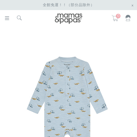
全館免運！！（部分品除外）
x
0