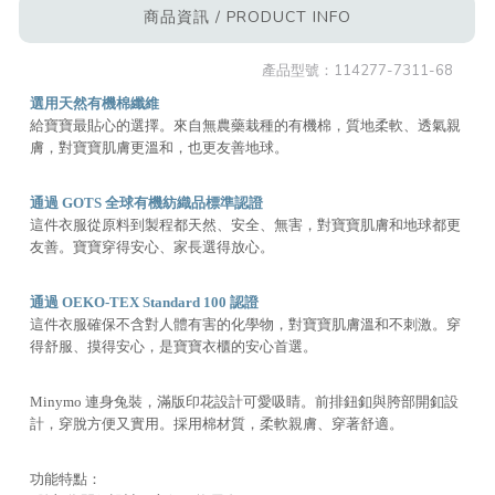
商品資訊 / PRODUCT INFO
產品型號：
114277-7311-68
選用天然有機棉纖維
給寶寶最貼心的選擇。來自無農藥栽種的有機棉，質地柔軟、透氣親
膚，對寶寶肌膚更溫和，也更友善地球。
通過 GOTS 全球有機紡織品標準認證
這件衣服從原料到製程都天然、安全、無害，對寶寶肌膚和地球都更
友善。寶寶穿得安心、家長選得放心。
通過 OEKO-TEX Standard 100 認證
這件衣服確保不含對人體有害的化學物，對寶寶肌膚溫和不刺激。穿
得舒服、摸得安心，是寶寶衣櫃的安心首選。
Minymo 連身兔裝，滿版印花設計可愛吸睛。前排鈕釦與胯部開釦設
計，穿脫方便又實用。採用棉材質，柔軟親膚、穿著舒適。
功能特點：