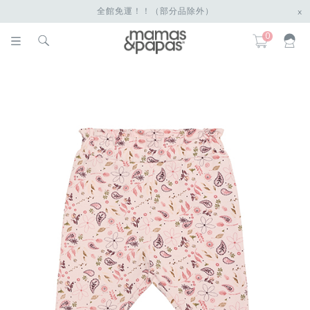
全館免運！！（部分品除外）
x
0