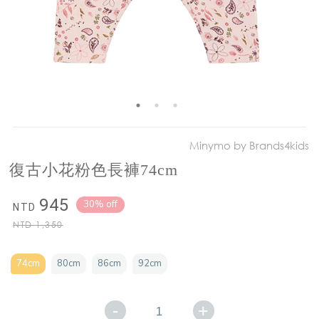
Minymo by Brands4kids
復古小花粉色長褲74cm
945
30% off
NTD
NTD
1,350
74cm
80cm
86cm
92cm
-
+