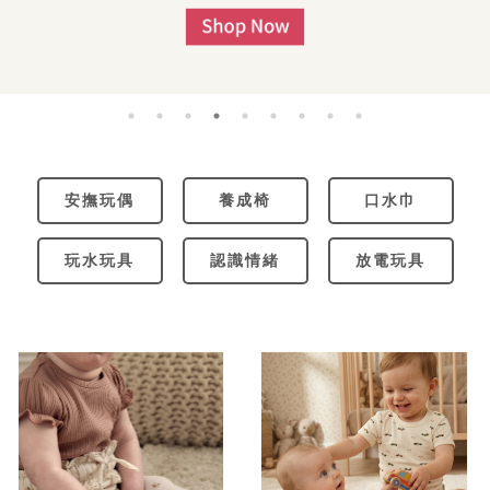
安撫玩偶
養成椅
口水巾
玩水玩具
認識情緒
放電玩具