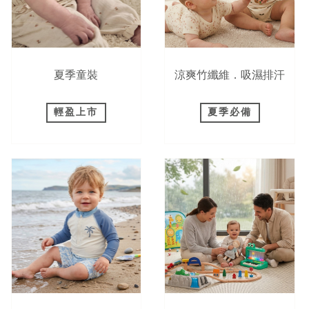
夏季童裝
涼爽竹纖維．吸濕排汗
輕盈上市
夏季必備