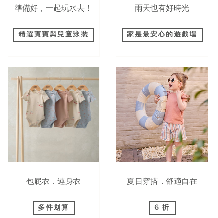
準備好，一起玩水去！
雨天也有好時光
精選寶寶與兒童泳裝
家是最安心的遊戲場
包屁衣．連身衣
夏日穿搭．舒適自在
多件划算
6 折