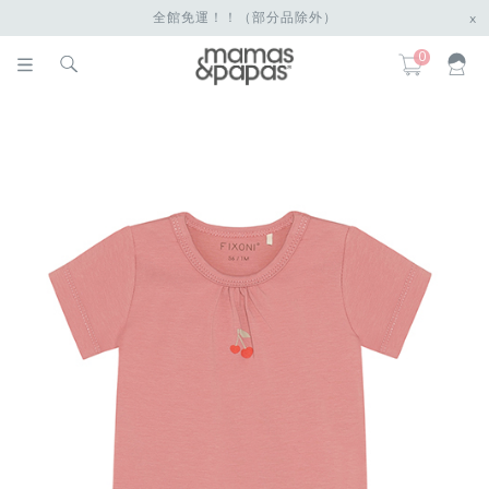
全館免運！！（部分品除外）
x
0