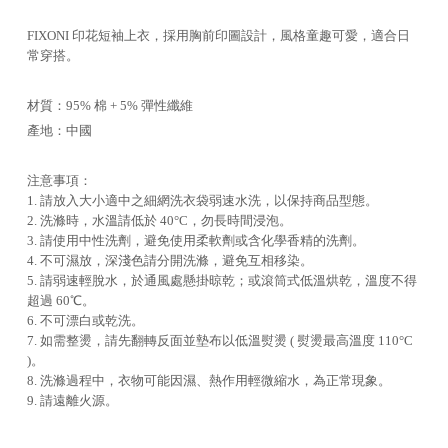
FIXONI 印花短袖上衣，採用胸前印圖設計，風格童趣可愛，適合日
常穿搭。
材質：95% 棉 + 5% 彈性纖維
產地：中國
注意事項：
1. 請放入大小適中之細網洗衣袋弱速水洗，以保持商品型態。
2. 洗滌時，水溫請低於 40°C，勿長時間浸泡。
3. 請使用中性洗劑，避免使用柔軟劑或含化學香精的洗劑。
4. 不可濕放，深淺色請分開洗滌，避免互相移染。
5. 請弱速輕脫水，於通風處懸掛晾乾；或滾筒式低溫烘乾，溫度不得
超過 60℃。
6. 不可漂白或乾洗。
7. 如需整燙，請先翻轉反面並墊布以低溫熨燙 ( 熨燙最高溫度 110°C
)。
8. 洗滌過程中，衣物可能因濕、熱作用輕微縮水，為正常現象。
9. 請遠離火源。