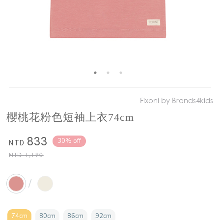
Fixoni by Brands4kids
櫻桃花粉色短袖上衣74cm
833
30% off
NTD
NTD
1,190
/
74cm
80cm
86cm
92cm