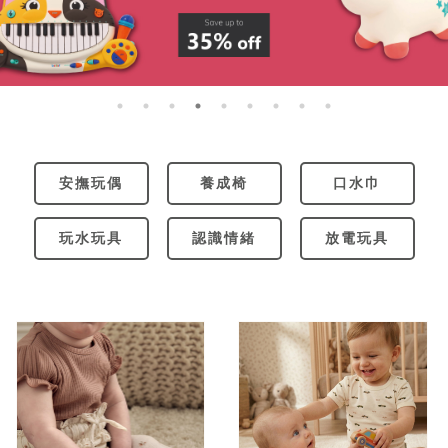
安撫玩偶
養成椅
口水巾
玩水玩具
認識情緒
放電玩具