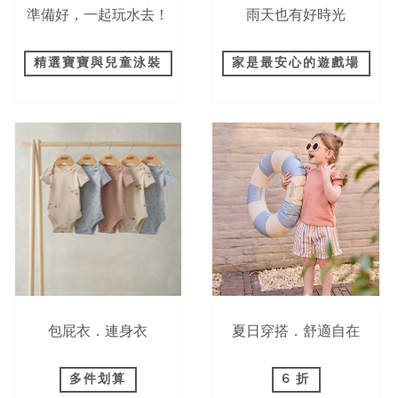
準備好，一起玩水去！
雨天也有好時光
精選寶寶與兒童泳裝
家是最安心的遊戲場
包屁衣．連身衣
夏日穿搭．舒適自在
多件划算
6 折