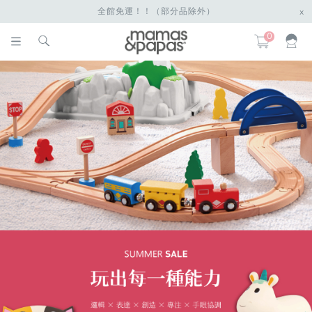
全館免運！！（部分品除外）
x
0