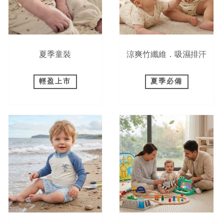
夏季童裝
涼爽竹纖維．吸濕排汗
輕盈上市
夏季必備