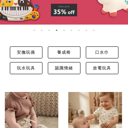
安撫玩偶
養成椅
口水巾
玩水玩具
認識情緒
放電玩具