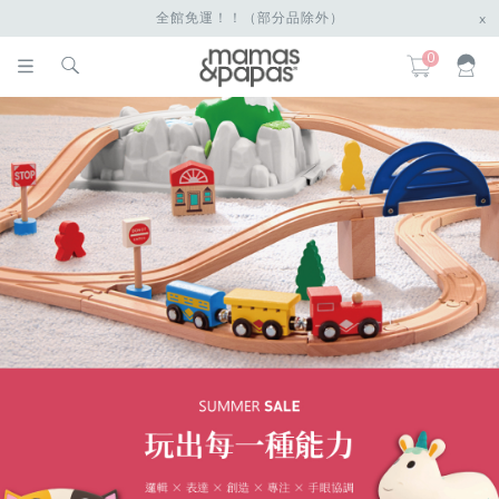
全館免運！！（部分品除外）
x
0