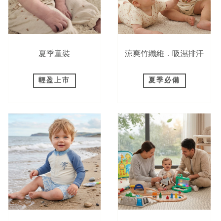
夏季童裝
涼爽竹纖維．吸濕排汗
輕盈上市
夏季必備