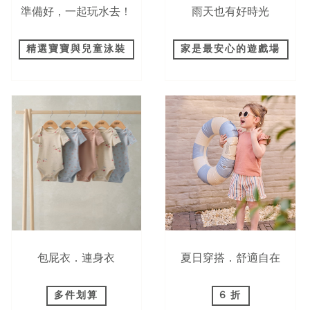
準備好，一起玩水去！
雨天也有好時光
精選寶寶與兒童泳裝
家是最安心的遊戲場
包屁衣．連身衣
夏日穿搭．舒適自在
多件划算
6 折