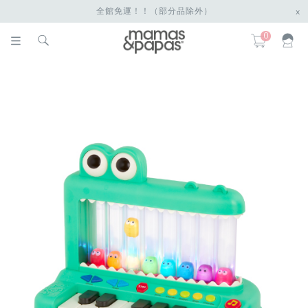
全館免運！！（部分品除外）
x
0