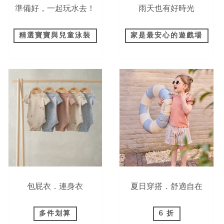
準備好，一起玩水去！
雨天也有好時光
精選寶寶與兒童泳裝
家是最安心的遊戲場
包屁衣．連身衣
夏日穿搭．舒適自在
多件划算
6 折