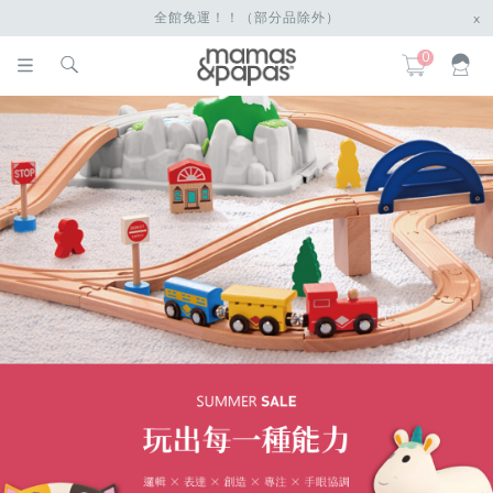
全館免運！！（部分品除外）
x
0