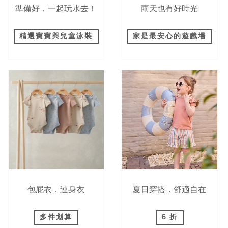
準備好，一起玩水去！
雨天也有好時光
精選寶寶與兒童泳裝
家是最安心的遊戲場
包屁衣．連身衣
夏日穿搭．舒適自在
多件划算
6 折