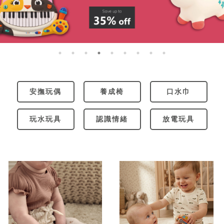
安撫玩偶
養成椅
口水巾
玩水玩具
認識情緒
放電玩具