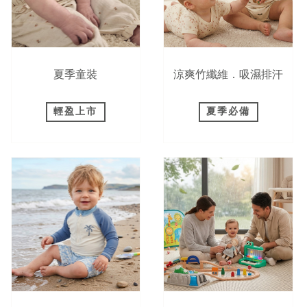
夏季童裝
涼爽竹纖維．吸濕排汗
輕盈上市
夏季必備