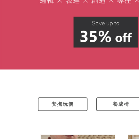
安撫玩偶
養成椅