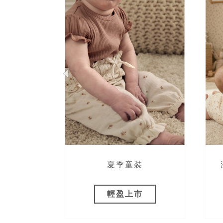
OX 聯名
夏季童裝
 折
輕盈上市