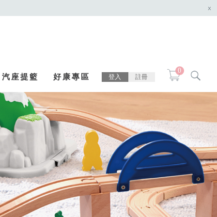
x
0
汽座提籃
好康專區
登入
註冊