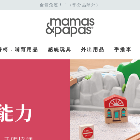
全館免運！！（部分品除外）
餐椅．哺育用品
感統玩具
外出用品
手推車