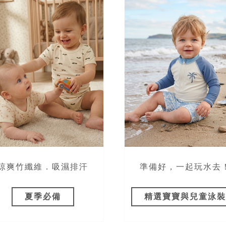
涼爽竹纖維．吸濕排汗
準備好，一起玩水去
夏季必備
精選寶寶與兒童泳裝