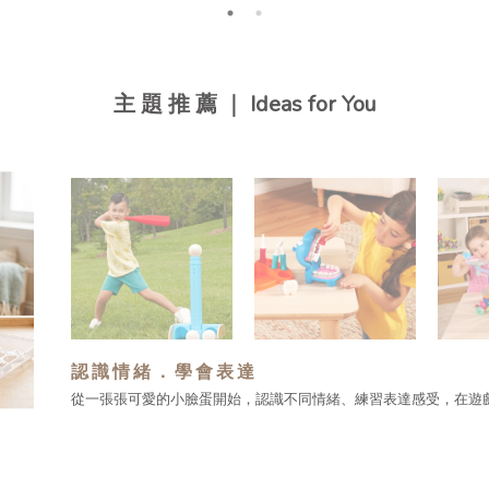
主 題 推 薦 ｜ Ideas for You
認識情緒．學會表達
從一張張可愛的小臉蛋開始，認識不同情緒、練習表達感受，在遊