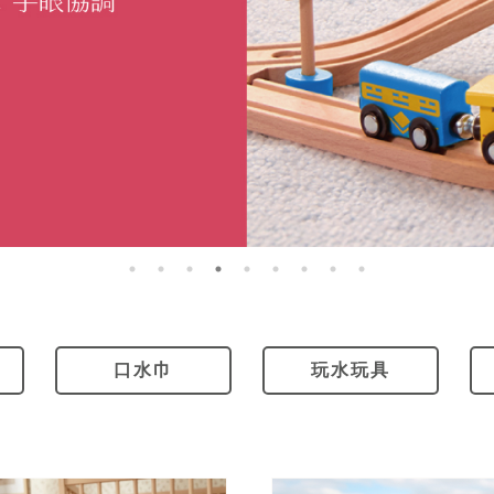
口水巾
玩水玩具