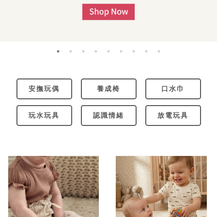
安撫玩偶
養成椅
口水巾
玩水玩具
認識情緒
放電玩具