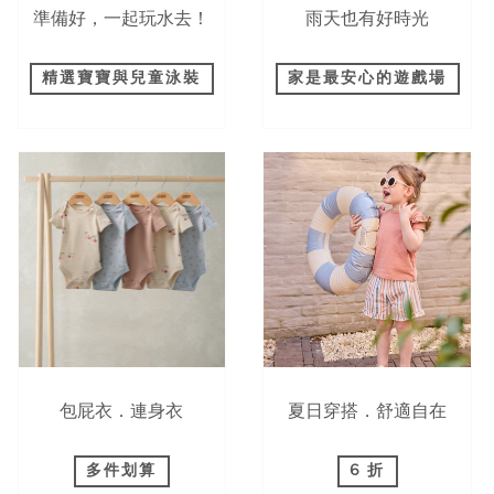
準備好，一起玩水去！
雨天也有好時光
精選寶寶與兒童泳裝
家是最安心的遊戲場
包屁衣．連身衣
夏日穿搭．舒適自在
多件划算
6 折