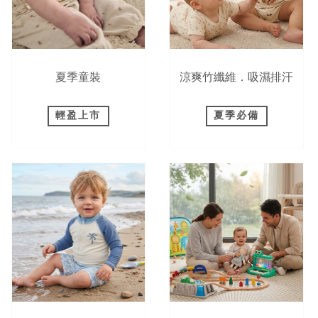
夏季童裝
涼爽竹纖維．吸濕排汗
輕盈上市
夏季必備