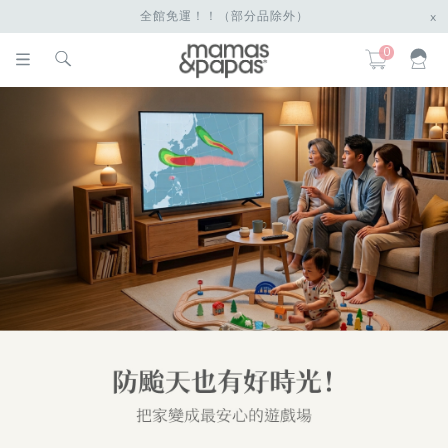
全館免運！！（部分品除外）
x
0