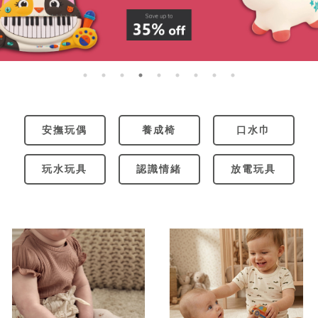
安撫玩偶
養成椅
口水巾
玩水玩具
認識情緒
放電玩具