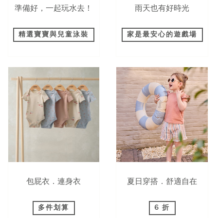
準備好，一起玩水去！
雨天也有好時光
精選寶寶與兒童泳裝
家是最安心的遊戲場
包屁衣．連身衣
夏日穿搭．舒適自在
多件划算
6 折