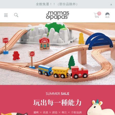
全館免運！！（部分品除外）
x
0