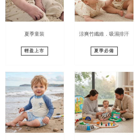
夏季童裝
涼爽竹纖維．吸濕排汗
輕盈上市
夏季必備