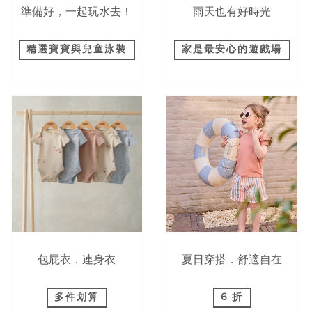
準備好，一起玩水去！
雨天也有好時光
精選寶寶與兒童泳裝
家是最安心的遊戲場
包屁衣．連身衣
夏日穿搭．舒適自在
多件划算
6 折