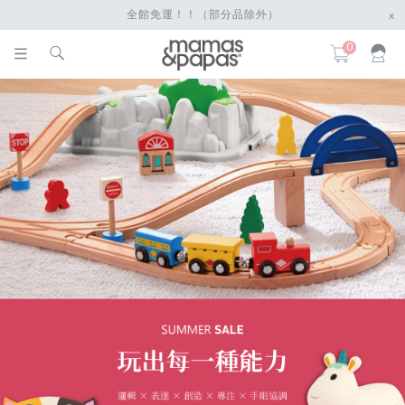
全館免運！！（部分品除外）
x
0