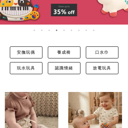
安撫玩偶
養成椅
口水巾
玩水玩具
認識情緒
放電玩具