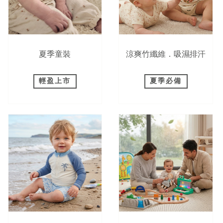
夏季童裝
涼爽竹纖維．吸濕排汗
輕盈上市
夏季必備