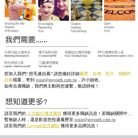
想加入我們? 想毛遂自薦? 請您備好詳細
履歷、自傳、照片、相關作
品集
檔案，寄到
roxie@goyouth.com.tw
，許小姐收。
如有合適職缺，我們將主動與您連繫，敬請靜候！
請至我們的
人力銀行徵才廣告
獲得更多職缺訊息！若職缺關閉中，
暫無缺人時，還是歡迎您投遞履歷至
roxie@goyouth.com.tw
請至我們的
Goyouth官方網站
獲得更多品牌訊息！