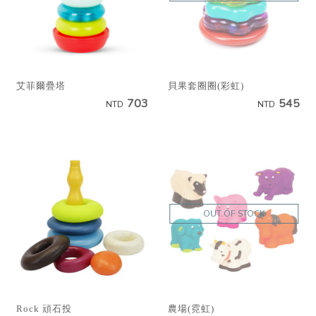
艾菲爾疊塔
貝果套圈圈(彩虹)
703
545
NTD
NTD
OUT OF STOCK
Rock 頑石投
農場(霓虹)