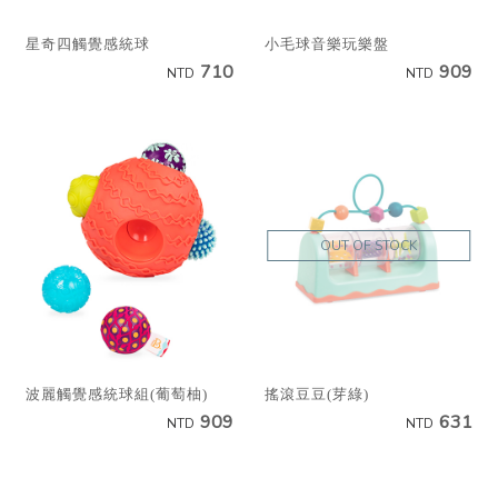
星奇四觸覺感統球
小毛球音樂玩樂盤
710
909
NTD
NTD
OUT OF STOCK
波麗觸覺感統球組(葡萄柚)
搖滾豆豆(芽綠)
909
631
NTD
NTD