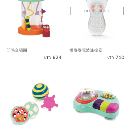
OUT OF STOCK
凹嗚合唱團
噗嚕嚕電波遙控器
624
710
NTD
NTD