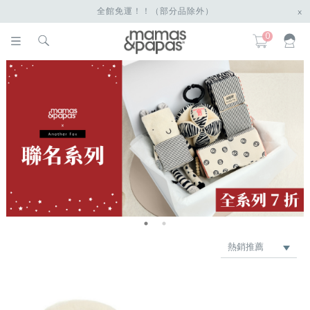
全館免運！！（部分品除外）
x
0
熱銷推薦
最新上架
品牌
價格低 → 高
價格高 → 低