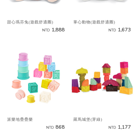
甜心瑪芬兔(遊戲舒適圈)
掌心動物(遊戲舒適圈)
1,888
1,673
NTD
NTD
派樂地疊疊樂
羅馬城堡(芽綠)
868
1,177
NTD
NTD