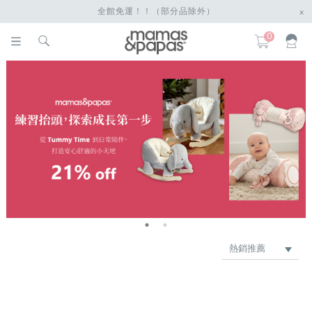
全館免運！！（部分品除外）
x
0
熱銷推薦
最新上架
價格低 → 高
價格高 → 低