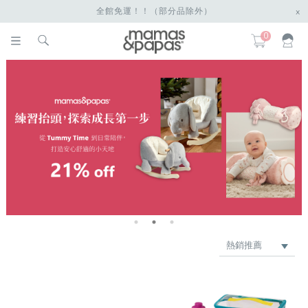
全館免運！！（部分品除外）
x
0
熱銷推薦
最新上架
品牌
價格低 → 高
價格高 → 低