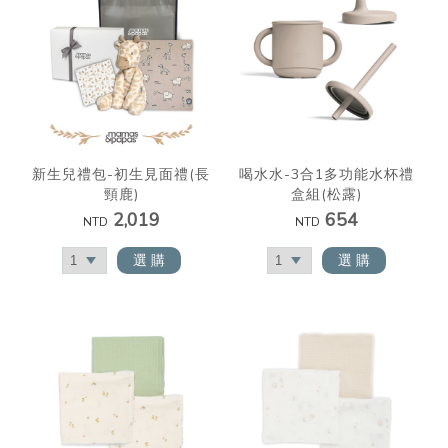
新生兒禮包-初生見面禮(長
喝水水-3合1多功能水杯禮
頸鹿)
盒組(松露)
2,019
654
NTD
NTD
選 購
選 購