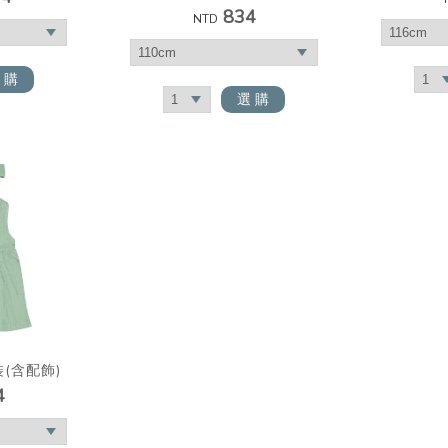
834
NTD
 購
選 購
(含配飾)
4