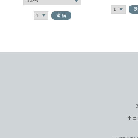
選
選 購
平日 1