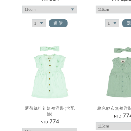
選 購
選
薄荷綠排釦短袖洋裝(含配
綠色紗布無袖洋裝
飾)
77
NTD
774
NTD