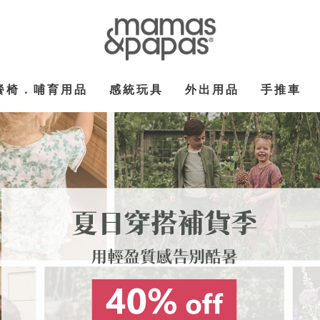
餐椅．哺育用品
感統玩具
外出用品
手推車