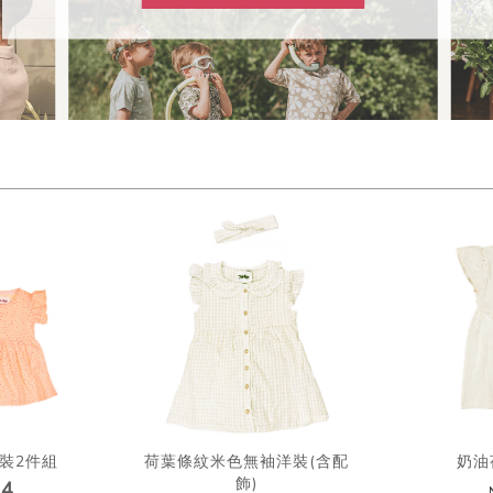
裝2件組
荷葉條紋米色無袖洋裝(含配
奶油
飾)
14