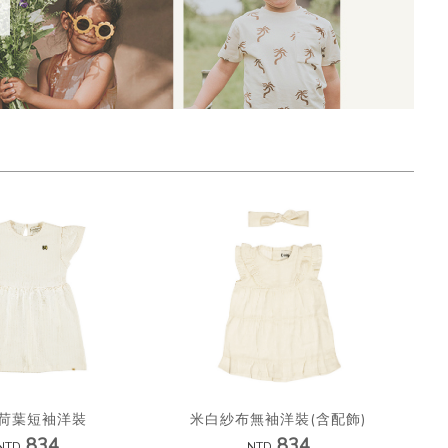
荷葉短袖洋裝
米白紗布無袖洋裝(含配飾)
834
834
NTD
NTD