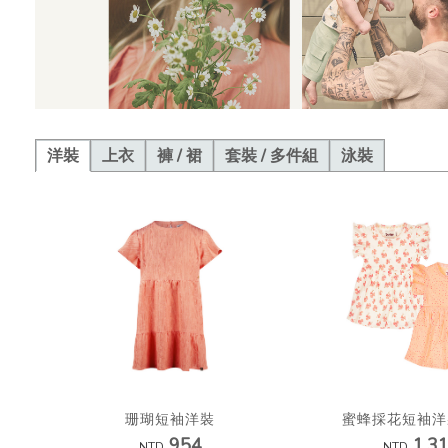
洋裝
上衣
褲 / 裙
套裝 / 多件組
泳裝
珊瑚短袖洋裝
蜜蜂採花短袖洋
954
1,3
NTD
NTD