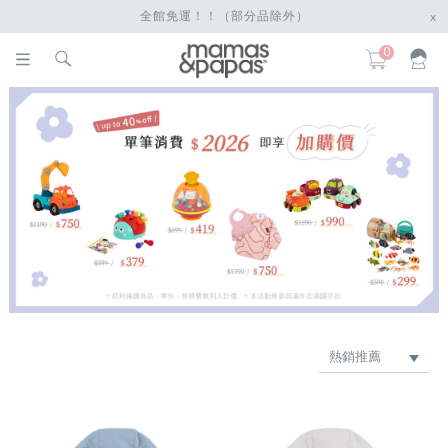
全館免運！！（部分品除外）
x
0
熱銷推薦
最新上架
品牌
價格低 → 高
價格高 → 低