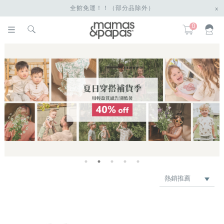
全館免運！！（部分品除外）
x
0
熱銷推薦
最新上架
品牌
價格低 → 高
價格高 → 低