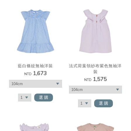
藍白條紋無袖洋裝
法式荷葉領紗布紫色無袖洋
裝
1,673
NTD
1,575
NTD
選 購
選 購