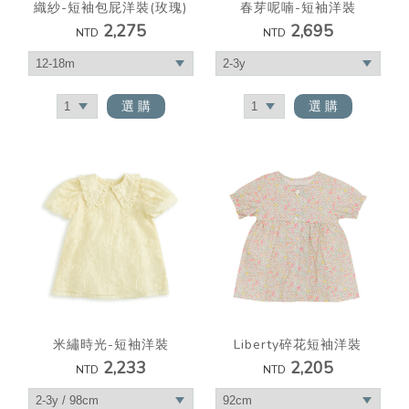
織紗-短袖包屁洋裝(玫瑰)
春芽呢喃-短袖洋裝
2,275
2,695
NTD
NTD
選 購
選 購
Liberty碎花短袖洋裝
米繡時光-短袖洋裝
2,205
2,233
NTD
NTD