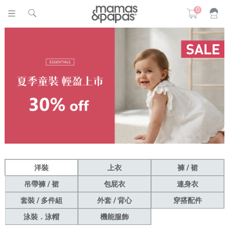
0
洋裝
上衣
褲 / 裙
吊帶褲 / 裙
包屁衣
連身衣
套裝 / 多件組
外套 / 背心
穿搭配件
泳裝．泳帽
機能服飾