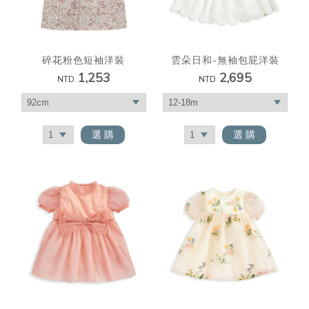
碎花粉色短袖洋裝
雲朵日和-無袖包屁洋裝
1,253
2,695
NTD
NTD
選 購
選 購