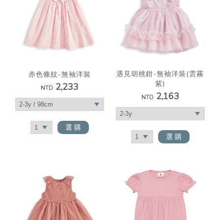
遇見胡桃鉗-無袖洋裝(雲霧
赤色條紋-無袖洋裝
紫)
2,233
NTD
2,163
NTD
選 購
選 購