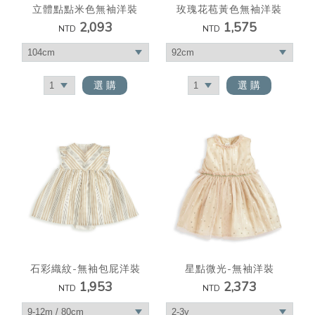
立體點點米色無袖洋裝
玫瑰花苞黃色無袖洋裝
2,093
1,575
NTD
NTD
選 購
選 購
星點微光-無袖洋裝
石彩織紋-無袖包屁洋裝
2,373
1,953
NTD
NTD