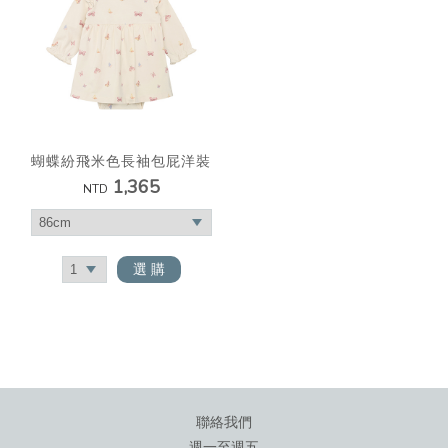
蝴蝶紛飛米色長袖包屁洋裝
1,365
NTD
選 購
聯絡我們
週一至週五