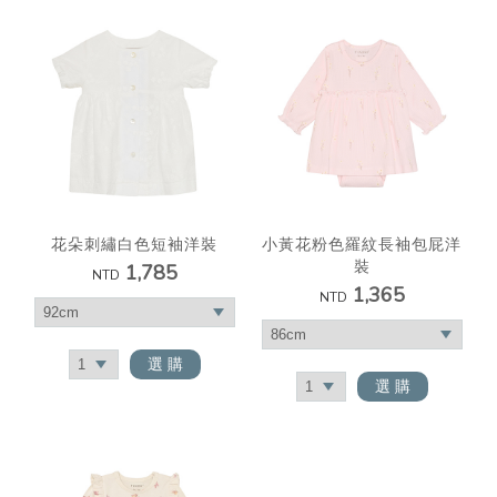
花朵刺繡白色短袖洋裝
小黃花粉色羅紋長袖包屁洋
裝
1,785
NTD
1,365
NTD
選 購
選 購