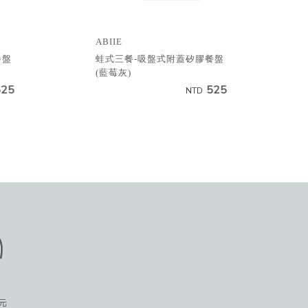
ABIIE
餐盤
蛙式三餐-吸盤式附蓋矽膠餐盤
(藍莓灰)
525
525
NTD