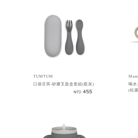
TUMTUM
Mama
口袋豆莢-矽膠叉匙盒套組(藍灰)
喝水
(松露
455
NTD