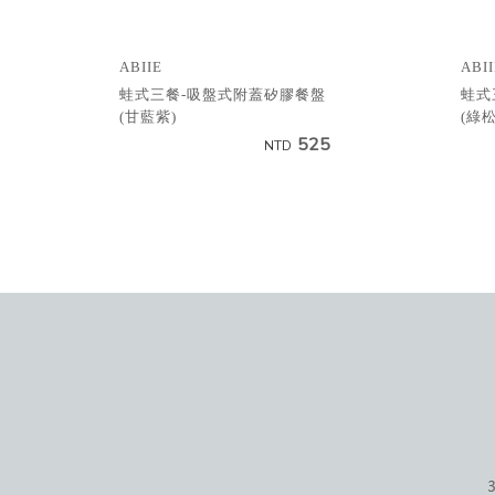
ABIIE
ABII
蛙式三餐-吸盤式附蓋矽膠餐盤
蛙式
(甘藍紫)
(綠松
525
NTD