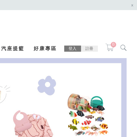
x
0
汽座提籃
好康專區
登入
註冊