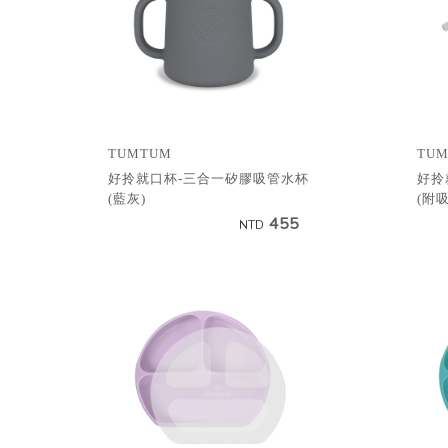
TUMTUM
TU
好拎就口杯-三合一矽膠吸管水杯
好拎
(藍灰)
(附
455
NTD