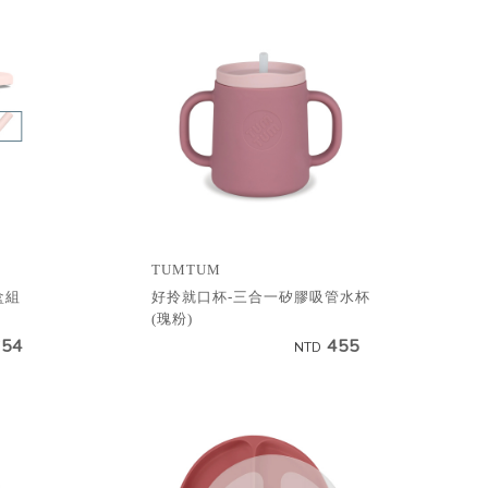
TUMTUM
盒組
好拎就口杯-三合一矽膠吸管水杯
(瑰粉)
654
455
NTD