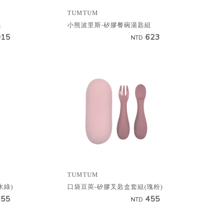
TUMTUM
組
小熊波里斯-矽膠餐碗湯匙組
015
623
NTD
TUMTUM
水綠)
口袋豆莢-矽膠叉匙盒套組(瑰粉)
455
455
NTD