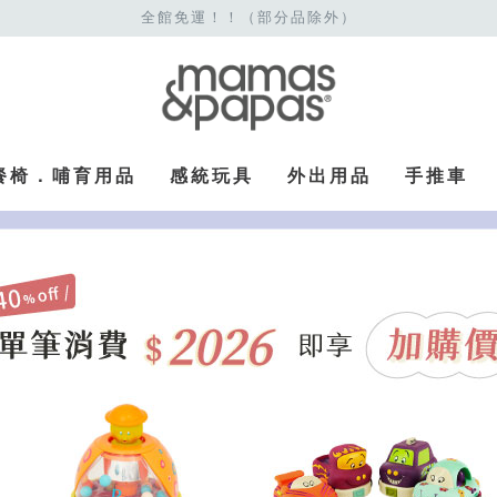
全館免運！！（部分品除外）
餐椅．哺育用品
感統玩具
外出用品
手推車