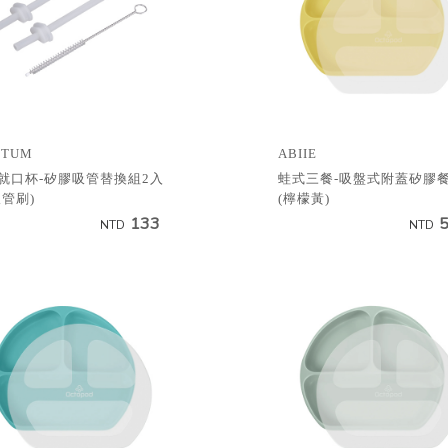
MTUM
ABIIE
就口杯-矽膠吸管替換組2入
蛙式三餐-吸盤式附蓋矽膠
吸管刷)
(檸檬黃)
133
NTD
NTD