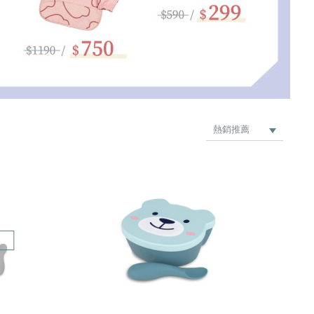
熱銷推薦
最新上架
品牌
價格低 → 高
價格高 → 低