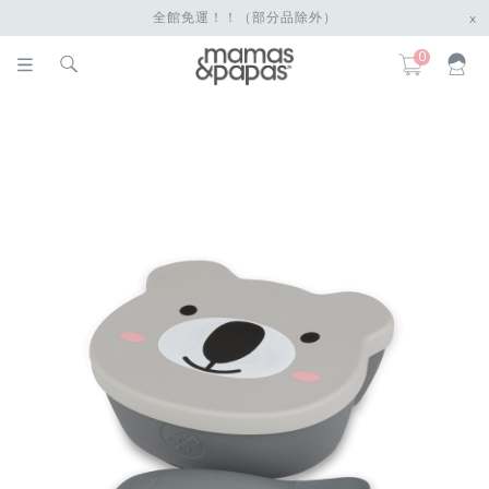
全館免運！！（部分品除外）
x
0