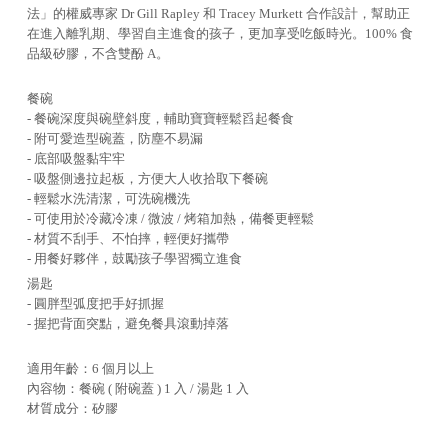
法」的權威專家 Dr Gill Rapley 和 Tracey Murkett 合作設計，幫助正
在進入離乳期、學習自主進食的孩子，更加享受吃飯時光。100% 食
品級矽膠，不含雙酚 A。
餐碗
- 餐碗深度與碗壁斜度，輔助寶寶輕鬆舀起餐食
- 附可愛造型碗蓋，防塵不易漏
- 底部吸盤黏牢牢
- 吸盤側邊拉起板，方便大人收拾取下餐碗
- 輕鬆水洗清潔，可洗碗機洗
- 可使用於冷藏冷凍 / 微波 / 烤箱加熱，備餐更輕鬆
- 材質不刮手、不怕摔，輕便好攜帶
- 用餐好夥伴，鼓勵孩子學習獨立進食
湯匙
- 圓胖型弧度把手好抓握
- 握把背面突點，避免餐具滾動掉落
適用年齡：6 個月以上
內容物：餐碗 ( 附碗蓋 ) 1 入 / 湯匙 1 入
材質成分：矽膠
耐熱溫度：-40°C - 250°C