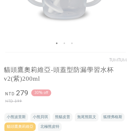
TUMTUM
貓頭鷹奧莉維亞-頭蓋型防漏學習水杯
v2(紫)200ml
279
30% off
NTD
NTD
399
小熊波里斯
小熊貝琪
熊貓皮普
無尾熊凱文
狐狸弗格斯
貓頭鷹奧莉維亞
北極熊皮特