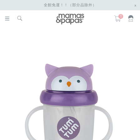
全館免運！！（部分品除外）
x
0