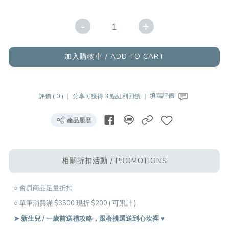
-
+
加入購物車 / ADD TO CART
評價 ( 0 ) ｜
分享可獲得 3 點紅利回饋 ｜
填寫評價
產品履歷
相關折扣活動 / PROMOTIONS
○ 會員商品足量折扣
○ 單筆消費滿 $3500 現折 $200 ( 可累計 )
➤ 新生兒 / 一歲前送禮攻略，跟著挑選送到心坎裡 ♥︎