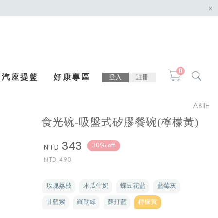
x
0
汽座提籃
好康專區
登入
註冊
ABIIE
食光碗-吸盤式矽膠餐碗(檸檬黃)
343
30% off
NTD
NTD
490
玫瑰荔枝
木瓜牛奶
蝶豆花藍
藍莓灰
甘藍紫
羅勒綠
蘇打藍
檸檬黃