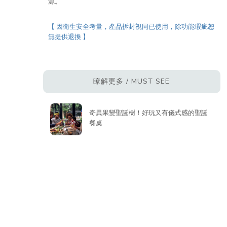
源。
【 因衛生安全考量，產品拆封視同已使用，除功能瑕疵恕
無提供退換 】
瞭解更多 / MUST SEE
奇異果變聖誕樹！好玩又有儀式感的聖誕
餐桌