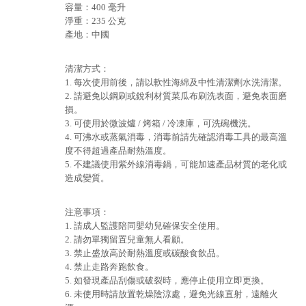
容量：400 毫升
淨重：235 公克
產地：中國
清潔方式：
1. 每次使用前後，請以軟性海綿及中性清潔劑水洗清潔。
2. 請避免以鋼刷或銳利材質菜瓜布刷洗表面，避免表面磨
損。
3. 可使用於微波爐 / 烤箱 / 冷凍庫，可洗碗機洗。
4. 可沸水或蒸氣消毒，消毒前請先確認消毒工具的最高溫
度不得超過產品耐熱溫度。
5. 不建議使用紫外線消毒鍋，可能加速產品材質的老化或
造成變質。
注意事項：
1. 請成人監護陪同嬰幼兒確保安全使用。
2. 請勿單獨留置兒童無人看顧。
3. 禁止盛放高於耐熱溫度或碳酸食飲品。
4. 禁止走路奔跑飲食。
5. 如發現產品刮傷或破裂時，應停止使用立即更換。
6. 未使用時請放置乾燥陰涼處，避免光線直射，遠離火