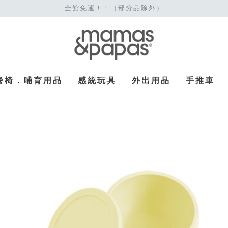
全館免運！！（部分品除外）
餐椅．哺育用品
感統玩具
外出用品
手推車