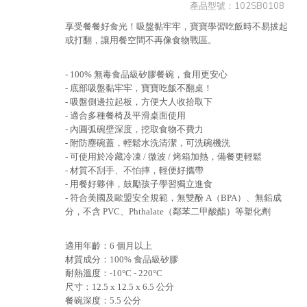
產品型號：
102SB0108
享受餐餐好食光！吸盤黏牢牢，寶寶學習吃飯時不易拔起
或打翻，讓用餐空間不再像食物戰區。
- 100% 無毒食品級矽膠餐碗，食用更安心
- 底部吸盤黏牢牢，寶寶吃飯不翻桌！
- 吸盤側邊拉起板，方便大人收拾取下
- 適合多種餐椅及平滑桌面使用
- 內圓弧碗壁深度，挖取食物不費力
- 附防塵碗蓋，輕鬆水洗清潔，可洗碗機洗
- 可使用於冷藏冷凍 / 微波 / 烤箱加熱，備餐更輕鬆
- 材質不刮手、不怕摔，輕便好攜帶
- 用餐好夥伴，鼓勵孩子學習獨立進食
- 符合美國及歐盟安全規範，無雙酚 A（BPA）、無鉛成
分，不含 PVC、Phthalate（鄰苯二甲酸酯）等塑化劑
適用年齡：6 個月以上
材質成分：100% 食品級矽膠
耐熱溫度：-10°C - 220°C
尺寸：12.5 x 12.5 x 6.5 公分
餐碗深度：5.5 公分