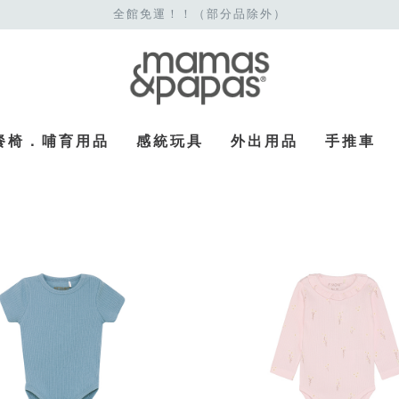
全館免運！！（部分品除外）
餐椅．哺育用品
感統玩具
外出用品
手推車