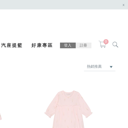
x
0
汽座提籃
好康專區
登入
註冊
熱銷推薦
最新上架
品牌
價格低 → 高
價格高 → 低