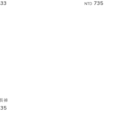
833
735
NTD
長褲
735