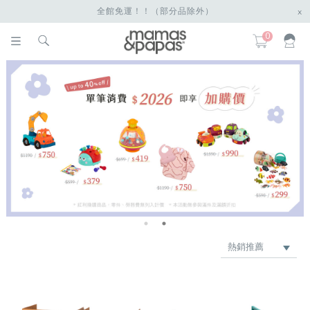
全館免運！！（部分品除外）
x
0
熱銷推薦
最新上架
品牌
價格低 → 高
價格高 → 低