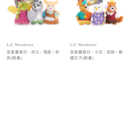
LiL Woodzeez
LiL Woodzeez
皇家慶典日 - 武士 / 飛龍 / 村
皇家慶典日 - 小丑 / 巫師 / 鄰
民(附書)
國王子(附書)
594
594
NTD
NTD
1
2
3
4
5
6
▸
聯絡我們
週一至週五
10:00 - 12:30、13:30 - 17:00