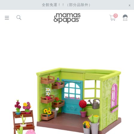
全館免運！！（部分品除外）
x
0