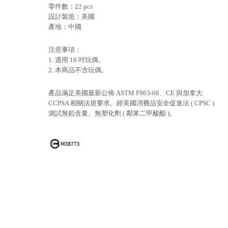
零件數：22 pcs
設計製造：美國
產地：中國
注意事項：
1. 適用 18 吋玩偶。
2. 本商品不含玩偶。
產品滿足美國最新公佈 ASTM F963-08、CE 與加拿大
CCPSA 相關法規要求。經美國消費品安全促進法 ( CPSC )
測試無鉛含量、無塑化劑 ( 鄰苯二甲酸酯 )。