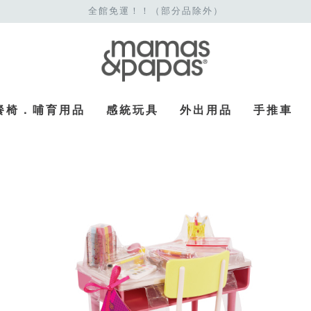
全館免運！！（部分品除外）
餐椅．哺育用品
感統玩具
外出用品
手推車