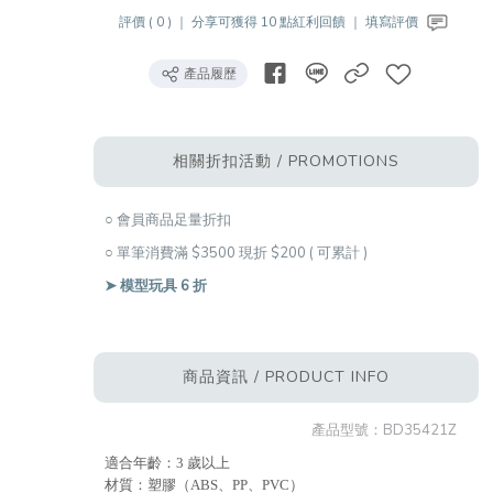
評價 ( 0 ) ｜
分享可獲得 10 點紅利回饋 ｜
填寫評價
產品履歷
相關折扣活動 / PROMOTIONS
○ 會員商品足量折扣
○ 單筆消費滿 $3500 現折 $200 ( 可累計 )
➤ 模型玩具 6 折
商品資訊 / PRODUCT INFO
產品型號：
BD35421Z
適合年齡：3 歲以上
材質：塑膠（ABS、PP、PVC）