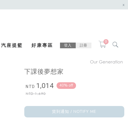
x
0
汽座提籃
好康專區
登入
註冊
Our Generation
下課後夢想家
1,014
40% off
NTD
NTD
1,690
貨到通知 / NOTIFY ME