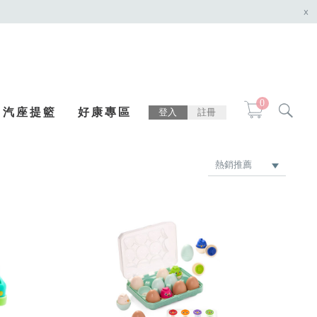
x
0
汽座提籃
好康專區
登入
註冊
熱銷推薦
最新上架
品牌
價格低 → 高
價格高 → 低