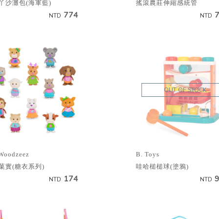
丫沙灘包(海軍藍)
搖滾農莊伸縮感統管
774
NTD
NTD
OUT OF STOCK
Woodzeez
B. Toys
菓實(糖衣系列)
哇哈槌槌球(塗鴉)
174
NTD
NTD