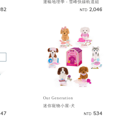
運輸地理學 - 雪峰快線軌道組
782
2,046
NTD
Our Generation
迷你寵物小屋-犬
947
534
NTD