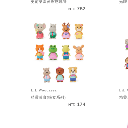
史前樂園伸縮感統管
光腳
782
NTD
LiL Woodzeez
LiL 
精靈菓實(晚宴系列)
精靈
174
NTD