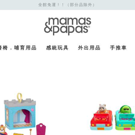
全館免運！！（部分品除外）
餐椅．哺育用品
感統玩具
外出用品
手推車