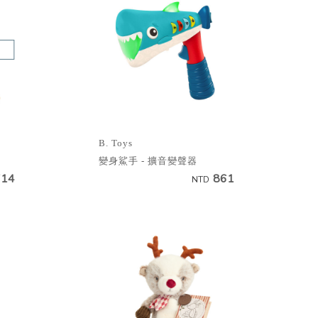
B. Toys
變身鯊手 - 擴音變聲器
714
861
NTD