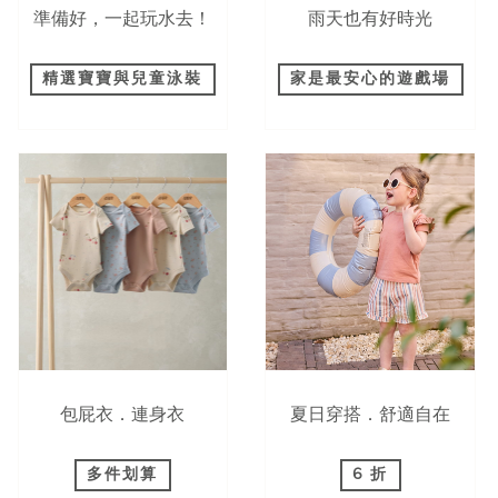
準備好，一起玩水去！
雨天也有好時光
精選寶寶與兒童泳裝
家是最安心的遊戲場
包屁衣．連身衣
夏日穿搭．舒適自在
多件划算
6 折