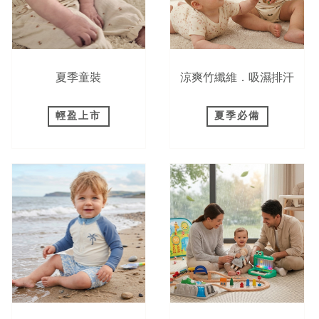
夏季童裝
涼爽竹纖維．吸濕排汗
輕盈上市
夏季必備