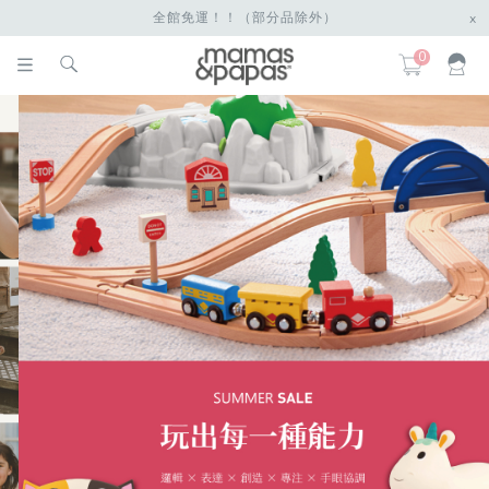
全館免運！！（部分品除外）
x
0