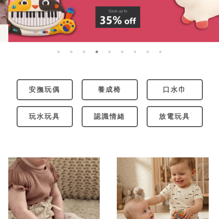
安撫玩偶
養成椅
口水巾
玩水玩具
認識情緒
放電玩具