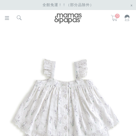
全館免運！！（部分品除外）
x
0