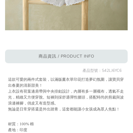
商品資訊 / PRODUCT INFO
產品型號：
S42LJ6YC6
這款可愛的兩件式套裝，以滿版薰衣草印花打造夢幻氛圍，讓寶貝穿
出春夏的清新甜美！
上衣設有荷葉邊肩帶與中央排釦設計，內層有多一層襯布，透氣不走
光，精緻又方便穿脫。短褲則採舒適彈性腰頭，搭配時尚的剪裁與波
浪邊褲腳，俏皮又有造型感。
無論是日常穿搭還是外出踏青，這套都能讓小女孩成為眾人焦點！
材質：100% 棉
產地：印度