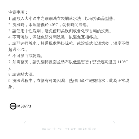
注意事項：
1. 請放入大小適中之細網洗衣袋弱速水洗，以保持商品型態。
2. 洗滌時，水溫請低於 40°C，勿長時間浸泡。
3. 請使用中性洗劑，避免使用柔軟劑或含化學香精的洗劑。
4. 不可濕放，深淺色請分開洗滌，以避免互相移染。
5. 請弱速輕脫水，於通風處懸掛晾乾。或滾筒式低溫烘乾，溫度不得
超過 60℃。
6. 不可漂白或乾洗。
7. 如需整燙，請先翻轉反面並墊布以低溫熨燙 ( 熨燙最高溫度 110°C
)。
8. 請遠離火源。
9. 洗滌過程中，衣物有可能因濕、熱作用產生輕微縮水，此為正常現
象。
限三井 OUTLET 專櫃選購