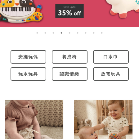
安撫玩偶
養成椅
口水巾
玩水玩具
認識情緒
放電玩具