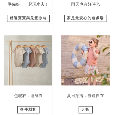
準備好，一起玩水去！
雨天也有好時光
精選寶寶與兒童泳裝
家是最安心的遊戲場
包屁衣．連身衣
夏日穿搭．舒適自在
多件划算
6 折