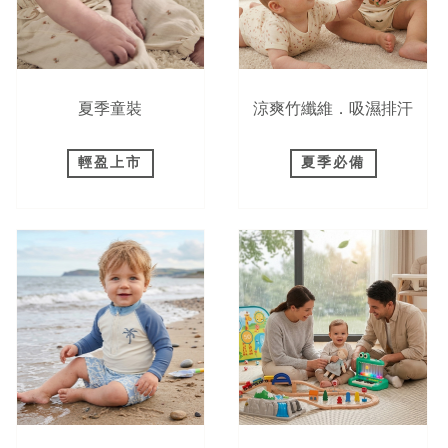
夏季童裝
涼爽竹纖維．吸濕排汗
輕盈上市
夏季必備