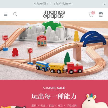
全館免運！！（部分品除外）
x
0