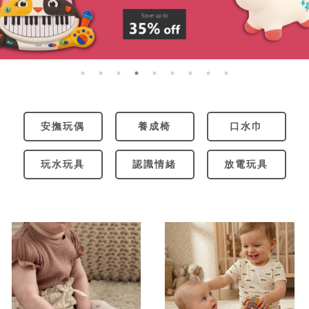
安撫玩偶
養成椅
口水巾
玩水玩具
認識情緒
放電玩具