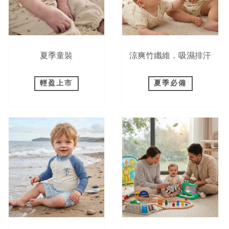
夏季童裝
涼爽竹纖維．吸濕排汗
輕盈上市
夏季必備