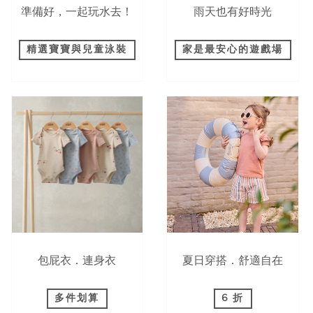
準備好，一起玩水去！
雨天也有好時光
精選寶寶與兒童泳裝
家是最安心的遊戲場
包屁衣．連身衣
夏日穿搭．舒適自在
多件划算
6 折