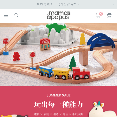
全館免運！！（部分品除外）
x
0