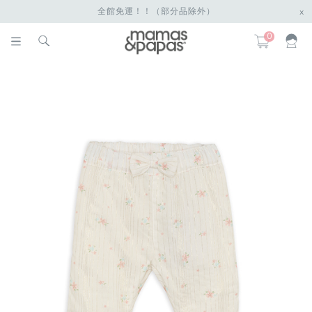
全館免運！！（部分品除外）
x
0