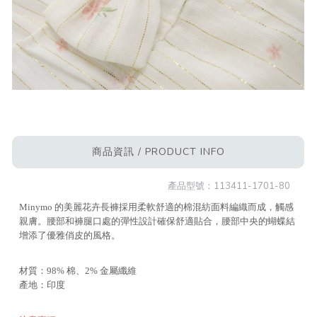
商品資訊 / PRODUCT INFO
產品型號：
113411-1701-80
Minymo 的美麗花卉長褲採用柔軟舒適的棉混紡面料編織而成，觸感
親膚。腰部和褲腿口處的彈性設計確保舒適貼合，腰部中央的蝴蝶結
增添了優雅俏皮的風格。
材質：98% 棉、2% 金屬纖維
產地：印度