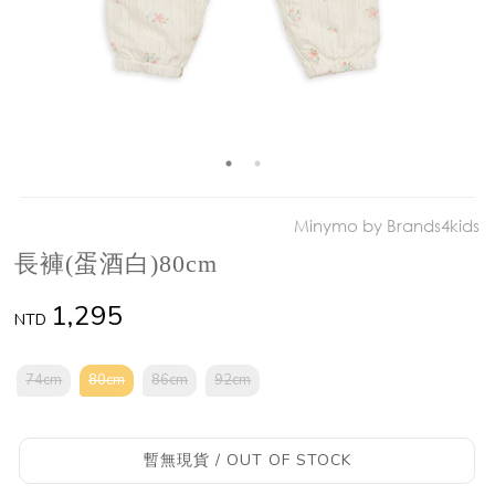
Minymo by Brands4kids
長褲(蛋酒白)80cm
1,295
NTD
74cm
80cm
86cm
92cm
暫無現貨 / OUT OF STOCK