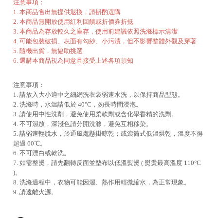
注意事項：
1. 本商品售出無提供退換，請斟酌選購
2. 本商品無開放使用紅利回饋或折價券折抵
3. 本商品為存放較久之庫存，使用前建議依照洗滌標示清潔
4. 可能包裝破損、表面有勾紗、小污漬，但不影響整體外觀及穿著
5. 隨機出貨，無協助挑選
6. 選購本商品視為同意且接受上述各項須知
注意事項：
1. 請放入大小適中之細網洗衣袋弱速水洗，以保持商品型態。
2. 洗滌時，水溫請低於 40°C，勿長時間浸泡。
3. 請使用中性洗劑，避免使用柔軟劑或含化學香精的洗劑。
4. 不可濕放，深淺色請分開洗滌，避免互相移染。
5. 請弱速輕脫水，於通風處懸掛晾乾；或滾筒式低溫烘乾，溫度不得
超過 60℃。
6. 不可漂白或乾洗。
7. 如需整燙，請先翻轉反面並墊布以低溫熨燙 ( 熨燙最高溫度 110°C
)。
8. 洗滌過程中，衣物可能因濕、熱作用輕微縮水，為正常現象。
9. 請遠離火源。