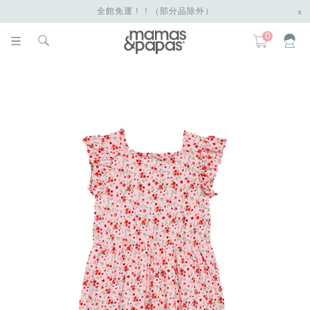
全館免運！！（部分品除外）
x
0