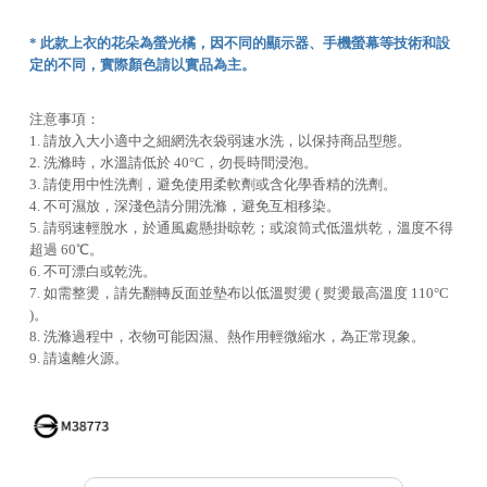
* 此款上衣的花朵為螢光橘，因不同的顯示器、手機螢幕等技術和設
定的不同，實際顏色請以實品為主。
注意事項：
1. 請放入大小適中之細網洗衣袋弱速水洗，以保持商品型態。
2. 洗滌時，水溫請低於 40°C，勿長時間浸泡。
3. 請使用中性洗劑，避免使用柔軟劑或含化學香精的洗劑。
4. 不可濕放，深淺色請分開洗滌，避免互相移染。
5. 請弱速輕脫水，於通風處懸掛晾乾；或滾筒式低溫烘乾，溫度不得
超過 60℃。
6. 不可漂白或乾洗。
7. 如需整燙，請先翻轉反面並墊布以低溫熨燙 ( 熨燙最高溫度 110°C
)。
8. 洗滌過程中，衣物可能因濕、熱作用輕微縮水，為正常現象。
9. 請遠離火源。