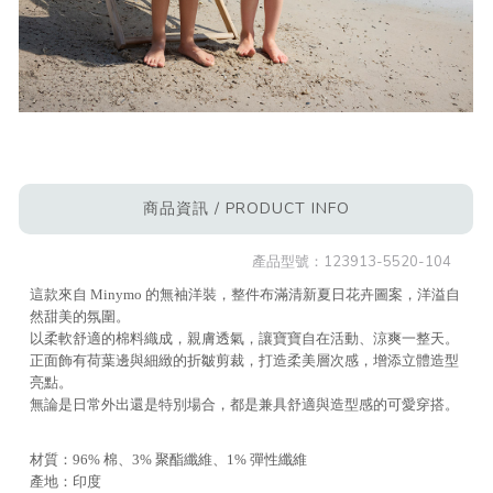
商品資訊 / PRODUCT INFO
產品型號：
123913-5520-104
這款來自 Minymo 的無袖洋裝，整件布滿清新夏日花卉圖案，洋溢自
然甜美的氛圍。
以柔軟舒適的棉料織成，親膚透氣，讓寶寶自在活動、涼爽一整天。
正面飾有荷葉邊與細緻的折皺剪裁，打造柔美層次感，增添立體造型
亮點。
無論是日常外出還是特別場合，都是兼具舒適與造型感的可愛穿搭。
材質：96% 棉、3% 聚酯纖維、1% 彈性纖維
產地：印度