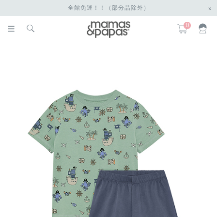
全館免運！！（部分品除外）
x
0