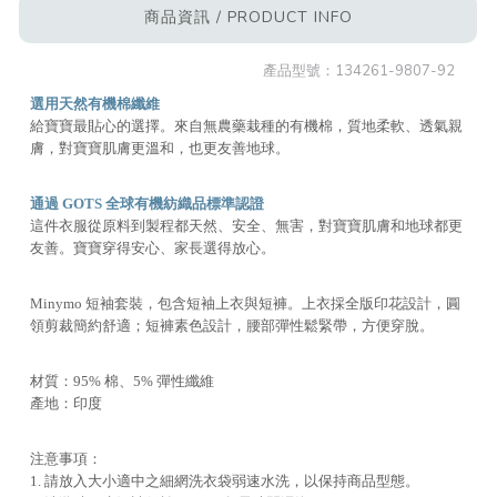
商品資訊 / PRODUCT INFO
產品型號：
134261-9807-92
選用天然有機棉纖維
給寶寶最貼心的選擇。來自無農藥栽種的有機棉，質地柔軟、透氣親
膚，對寶寶肌膚更溫和，也更友善地球。
通過 GOTS 全球有機紡織品標準認證
這件衣服從原料到製程都天然、安全、無害，對寶寶肌膚和地球都更
友善。寶寶穿得安心、家長選得放心。
Minymo 短袖套裝，包含短袖上衣與短褲。上衣採全版印花設計，圓
領剪裁簡約舒適；短褲素色設計，腰部彈性鬆緊帶，方便穿脫。
材質：95% 棉、5% 彈性纖維
產地：印度
注意事項：
1. 請放入大小適中之細網洗衣袋弱速水洗，以保持商品型態。