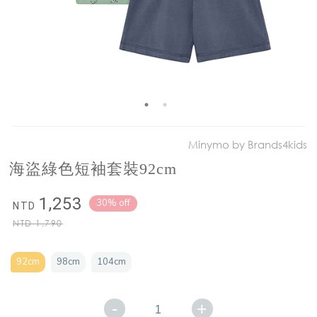
Minymo by Brands4kids
海盜綠色短袖套裝92cm
1,253
30% off
NTD
NTD
1,790
92cm
98cm
104cm
-
+