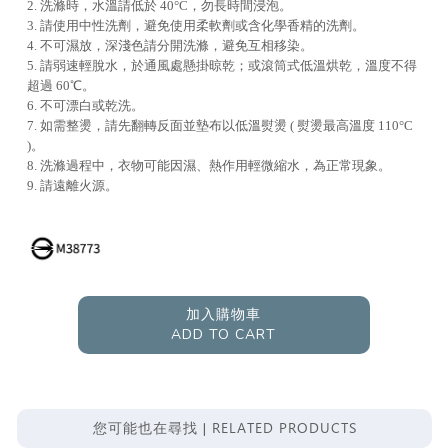
2. 洗滌時，水溫請低於 40°C，勿長時間浸泡。
3. 請使用中性洗劑，避免使用柔軟劑或含化學香精的洗劑。
4. 不可濕放，深淺色請分開洗滌，避免互相移染。
5. 請弱速輕脫水，於通風處懸掛晾乾；或滾筒式低溫烘乾，溫度不得
超過 60℃。
6. 不可漂白或乾洗。
7. 如需整燙，請先翻轉反面並墊布以低溫熨燙 ( 熨燙最高溫度 110°C
)。
8. 洗滌過程中，衣物可能因濕、熱作用輕微縮水，為正常現象。
9. 請遠離火源。
加入購物車
ADD TO CART
RELATED PRODUCTS
您可能也在尋找 |