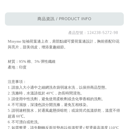
商品資訊 / PRODUCT INFO
產品型號：
124238-5272-98
Minymo 短袖荷葉邊上衣，肩部點綴可愛荷葉邊設計，胸前搭配印花
與亮片，甜美俏皮，增添童趣細節。
材質：95% 棉、5% 彈性纖維
產地：印度
注意事項：
1. 請放入大小適中之細網洗衣袋弱速水洗，以保持商品型態。
2. 洗滌時，水溫請低於 40°C，勿長時間浸泡。
3. 請使用中性洗劑，避免使用柔軟劑或含化學香精的洗劑。
4. 不可濕放，深淺色請分開洗滌，避免互相移染。
5. 請弱速輕脫水，於通風處懸掛晾乾；或滾筒式低溫烘乾，溫度不得
超過 60℃。
6. 不可漂白或乾洗。
7. 如需整燙，請先翻轉反面並墊布以低溫熨燙 ( 熨燙最高溫度 110°C