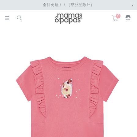
全館免運！！（部分品除外）
x
0