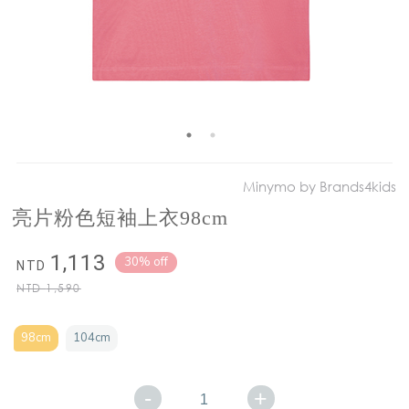
Minymo by Brands4kids
亮片粉色短袖上衣98cm
1,113
30% off
NTD
NTD
1,590
98cm
104cm
-
+