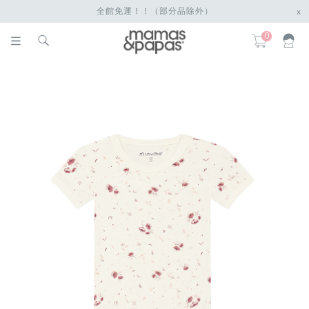
全館免運！！（部分品除外）
x
0