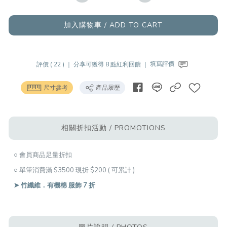
加入購物車 / ADD TO CART
評價 ( 22 ) ｜
分享可獲得 8 點紅利回饋 ｜
填寫評價
尺寸參考
產品履歷
相關折扣活動 / PROMOTIONS
○ 會員商品足量折扣
○ 單筆消費滿 $3500 現折 $200 ( 可累計 )
➤ 竹纖維．有機棉 服飾 7 折