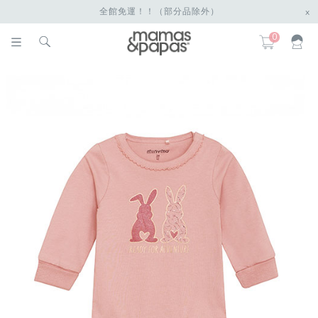
全館免運！！（部分品除外）
x
0