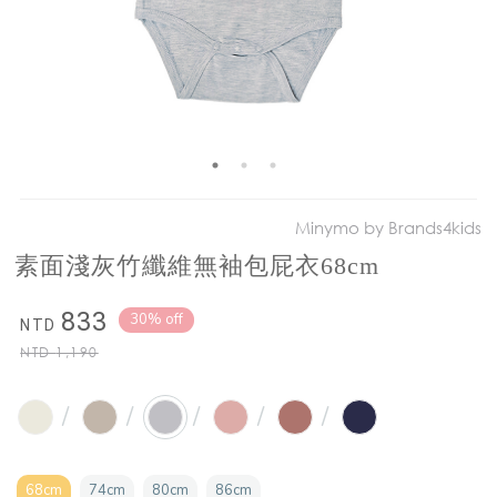
Minymo by Brands4kids
素面淺灰竹纖維無袖包屁衣68cm
833
30% off
NTD
NTD
1,190
/
/
/
/
/
68cm
74cm
80cm
86cm