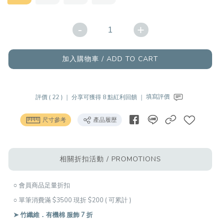
-
+
加入購物車 / ADD TO CART
評價 ( 22 ) ｜
分享可獲得 8 點紅利回饋 ｜
填寫評價
尺寸參考
產品履歷
相關折扣活動 / PROMOTIONS
○ 會員商品足量折扣
○ 單筆消費滿 $3500 現折 $200 ( 可累計 )
➤ 竹纖維．有機棉 服飾 7 折