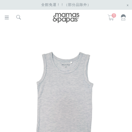
全館免運！！（部分品除外）
x
0