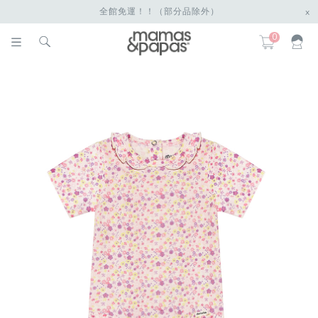
全館免運！！（部分品除外）
x
0