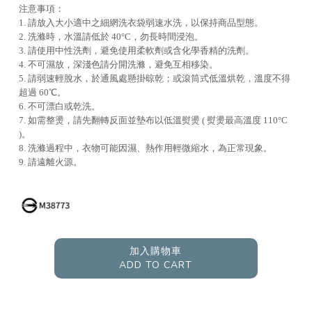
注意事項：
1. 請放入大小適中之細網洗衣袋弱速水洗，以保持商品型態。
2. 洗滌時，水溫請低於 40°C，勿長時間浸泡。
3. 請使用中性洗劑，避免使用柔軟劑或含化學香精的洗劑。
4. 不可濕放，深淺色請分開洗滌，避免互相移染。
5. 請弱速輕脫水，於通風處懸掛晾乾；或滾筒式低溫烘乾，溫度不得
超過 60℃。
6. 不可漂白或乾洗。
7. 如需整燙，請先翻轉反面並墊布以低溫熨燙 ( 熨燙最高溫度 110°C
)。
8. 洗滌過程中，衣物可能因濕、熱作用輕微縮水，為正常現象。
9. 請遠離火源。
加入購物車
ADD TO CART