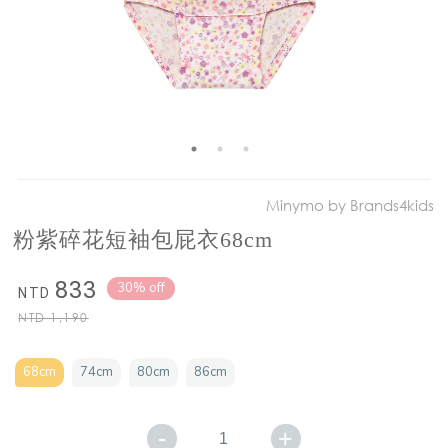
Minymo by Brands4kids
粉紫碎花短袖包屁衣68cm
833
30% off
NTD
NTD
1,190
68cm
74cm
80cm
86cm
-
+