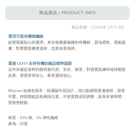
商品資訊 / PRODUCT INFO
產品型號：
114344-1271-68
選用天然有機棉纖維
給寶寶最貼心的選擇。來自無農藥栽種的有機棉，質地柔軟、透氣親
膚，對寶寶肌膚更溫和，也更友善地球。
通過 GOTS 全球有機紡織品標準認證
這件衣服從原料到製程都天然、安全、無害，對寶寶肌膚和地球都更
友善。寶寶穿得安心、家長選得放心。
Minymo 短袖包屁衣，採滿版印花設計，領口點綴荷葉邊細節，甜美
可愛。胯部開釦設有兩段位置，可依寶寶成長調整，延長穿著時間，
穿脫更輕鬆。
材質：95% 棉、5% 彈性纖維
產地：印度