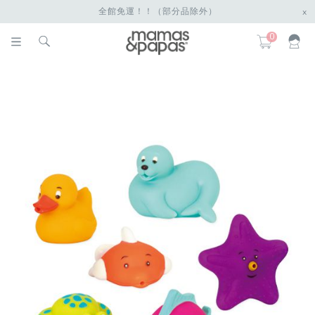
全館免運！！（部分品除外）
x
0