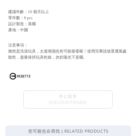
建議年齡：10 個月以上
零件數：6 pcs
設計製造：美國
產地：中國
注意事項：
雖然是洗澡玩具，太過潮濕也有可能發霉喔！使用完畢請放置通風處
陰乾，盡量保持玩具乾燥，勿於陽光下直曬。
停止販售
DISCOUNTINUED
RELATED PRODUCTS
您可能也在尋找 |