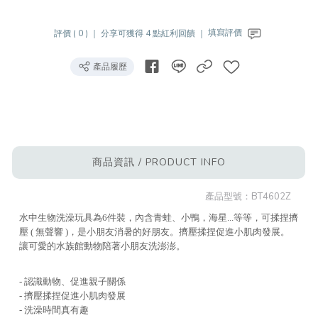
評價 ( 0 ) ｜
分享可獲得 4 點紅利回饋 ｜
填寫評價
產品履歷
商品資訊 / PRODUCT INFO
產品型號：
BT4602Z
水中生物洗澡玩具為6件裝，內含青蛙、小鴨，海星...等等，可揉捏擠
壓 ( 無聲響 )，是小朋友消暑的好朋友。擠壓揉捏促進小肌肉發展。
讓可愛的水族館動物陪著小朋友洗澎澎。
- 認識動物、促進親子關係
- 擠壓揉捏促進小肌肉發展
- 洗澡時間真有趣