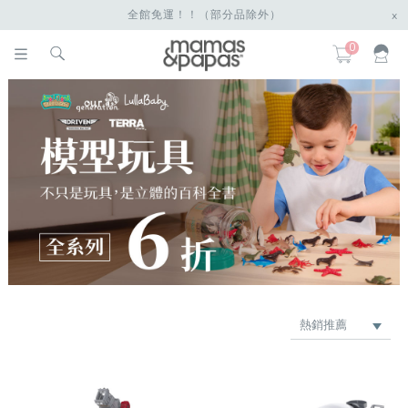
全館免運！！（部分品除外）
x
0
熱銷推薦
最新上架
品牌
價格低 → 高
價格高 → 低