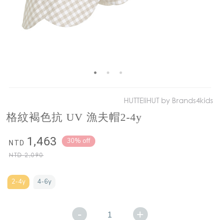
HUTTEliHUT by Brands4kids
格紋褐色抗 UV 漁夫帽2-4y
1,463
30% off
NTD
NTD
2,090
2-4y
4-6y
-
+