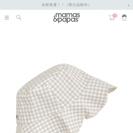
全館免運！！（部分品除外）
x
0