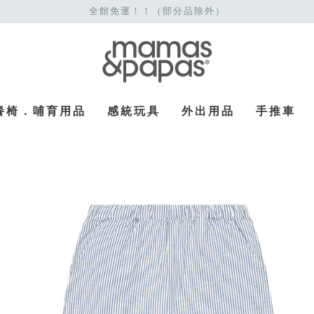
全館免運！！（部分品除外）
餐椅．哺育用品
感統玩具
外出用品
手推車