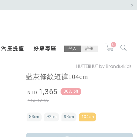
x
0
汽座提籃
好康專區
登入
註冊
HUTTEliHUT by Brands4kids
藍灰條紋短褲104cm
1,365
30% off
NTD
NTD
1,950
86cm
92cm
98cm
104cm