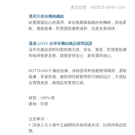
產品型號：
480919-8844-104
選用天然有機棉纖維
給寶寶最貼心的選擇。來自無農藥栽種的有機棉，質地柔
軟、透氣親膚，對寶寶肌膚更溫和，也更友善地球。
通過 GOTS 全球有機紡織品標準認證
這件衣服從原料到製程都天然、安全、無害，對寶寶肌膚
和地球都更友善。寶寶穿得安心、家長選得放心。
HUTTEliHUT 條紋短褲，採棉質布料搭配輕薄襯裡，柔軟
親膚，穿著舒適。腰部彈性鬆緊帶與可調節設計，方便貼
合寶寶身形，兩側設有實用口袋。
材質：100% 棉
產地：印度
注意事項：
1. 請放入大小適中之細網洗衣袋弱速水洗，以保持商品型
態。