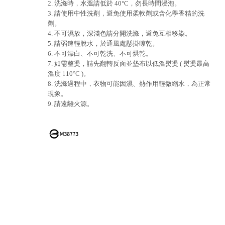
2. 洗滌時，水溫請低於 40°C，勿長時間浸泡。
3. 請使用中性洗劑，避免使用柔軟劑或含化學香精的洗
劑。
4. 不可濕放，深淺色請分開洗滌，避免互相移染。
5. 請弱速輕脫水，於通風處懸掛晾乾。
6. 不可漂白、不可乾洗、不可烘乾。
7. 如需整燙，請先翻轉反面並墊布以低溫熨燙 ( 熨燙最高
溫度 110°C )。
8. 洗滌過程中，衣物可能因濕、熱作用輕微縮水，為正常
現象。
9. 請遠離火源。