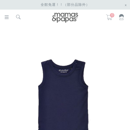
全館免運！！（部分品除外）
x
0