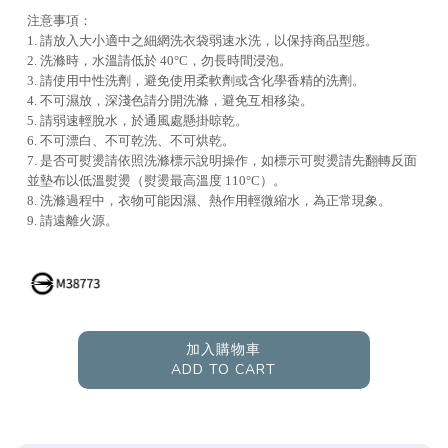
注意事項：
1. 請放入大小適中之細網洗衣袋弱速水洗，以保持商品型態。
2. 洗滌時，水溫請低於 40°C，勿長時間浸泡。
3. 請使用中性洗劑，避免使用柔軟劑或含化學香精的洗劑。
4. 不可濕放，深淺色請分開洗滌，避免互相移染。
5. 請弱速輕脫水，於通風處懸掛晾乾。
6. 不可漂白、不可乾洗、不可烘乾。
7. 是否可熨燙請依照洗滌標示說明操作，如標示可熨燙請先翻轉反面
並墊布以低溫熨燙（熨燙最高溫度 110°C）。
8. 洗滌過程中，衣物可能因濕、熱作用輕微縮水，為正常現象。
9. 請遠離火源。
加入購物車
ADD TO CART