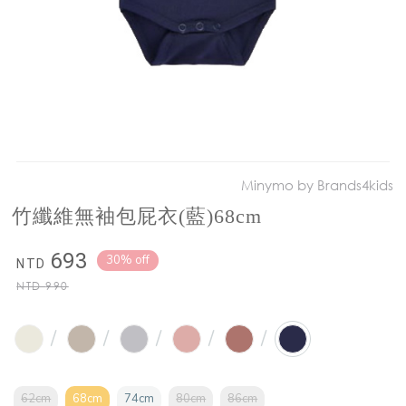
Minymo by Brands4kids
竹纖維無袖包屁衣(藍)68cm
693
30% off
NTD
NTD
990
/
/
/
/
/
62cm
68cm
74cm
80cm
86cm