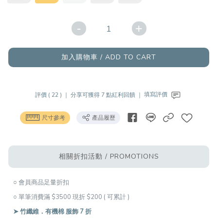
-
+
加入購物車 / ADD TO CART
評價 ( 22 ) ｜
分享可獲得 7 點紅利回饋 ｜
填寫評價
尺寸參考
產品履歷
相關折扣活動 / PROMOTIONS
○ 會員商品足量折扣
○ 單筆消費滿 $3500 現折 $200 ( 可累計 )
➤ 竹纖維．有機棉 服飾 7 折