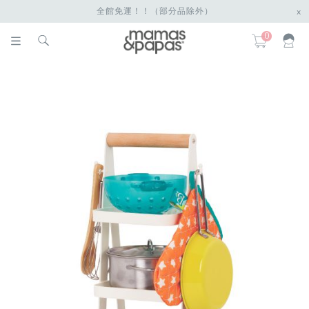
全館免運！！（部分品除外）
x
0