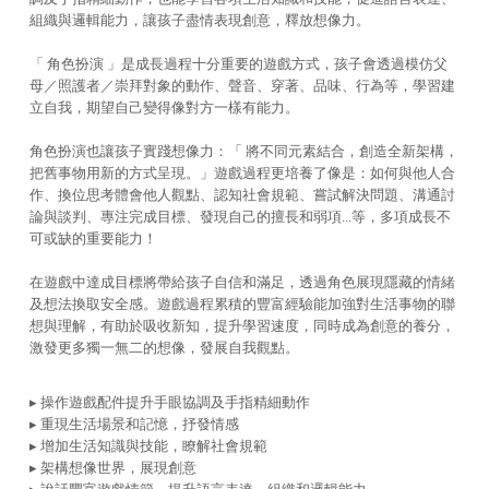
組織與邏輯能力，讓孩子盡情表現創意，釋放想像力。
「 角色扮演 」是成長過程十分重要的遊戲方式，孩子會透過模仿父
母／照護者／崇拜對象的動作、聲音、穿著、品味、行為等，學習建
立自我，期望自己變得像對方一樣有能力。
角色扮演也讓孩子實踐想像力：「 將不同元素結合，創造全新架構，
把舊事物用新的方式呈現。」遊戲過程更培養了像是：如何與他人合
作、換位思考體會他人觀點、認知社會規範、嘗試解決問題、溝通討
論與談判、專注完成目標、發現自己的擅長和弱項...等，多項成長不
可或缺的重要能力！
在遊戲中達成目標將帶給孩子自信和滿足，透過角色展現隱藏的情緒
及想法換取安全感。遊戲過程累積的豐富經驗能加強對生活事物的聯
想與理解，有助於吸收新知，提升學習速度，同時成為創意的養分，
激發更多獨一無二的想像，發展自我觀點。
▸ 操作遊戲配件提升手眼協調及手指精細動作
▸ 重現生活場景和記憶，抒發情感
▸ 增加生活知識與技能，瞭解社會規範
▸ 架構想像世界，展現創意