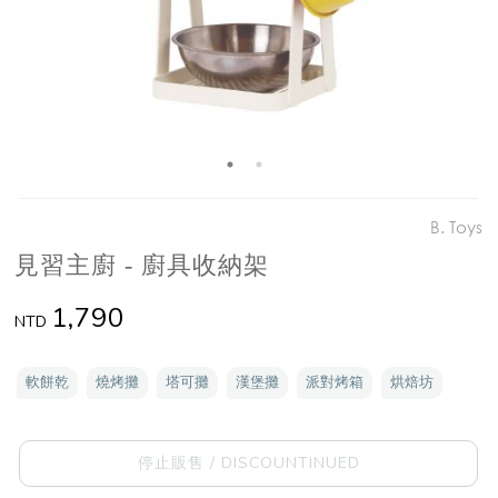
B. Toys
見習主廚 - 廚具收納架
1,790
NTD
軟餅乾
燒烤攤
塔可攤
漢堡攤
派對烤箱
烘焙坊
停止販售 / DISCOUNTINUED