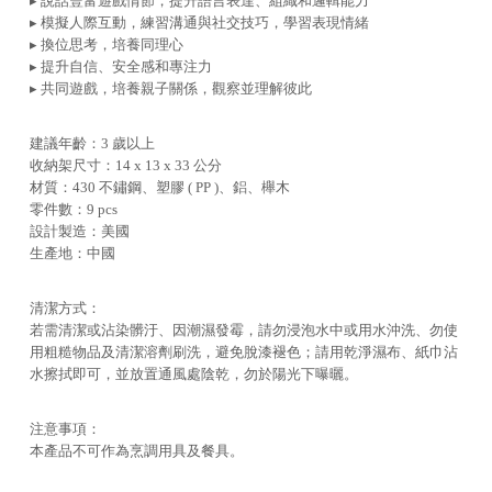
▸ 說話豐富遊戲情節，提升語言表達、組織和邏輯能力
▸ 模擬人際互動，練習溝通與社交技巧，學習表現情緒
▸ 換位思考，培養同理心
▸ 提升自信、安全感和專注力
▸ 共同遊戲，培養親子關係，觀察並理解彼此
建議年齡：3 歲以上
收納架尺寸：14 x 13 x 33 公分
材質：430 不鏽鋼、塑膠 ( PP )、鋁、櫸木
零件數：9 pcs
設計製造：美國
生產地：中國
清潔方式：
若需清潔或沾染髒汙、因潮濕發霉，請勿浸泡水中或用水沖洗、勿使
用粗糙物品及清潔溶劑刷洗，避免脫漆褪色；請用乾淨濕布、紙巾沾
水擦拭即可，並放置通風處陰乾，勿於陽光下曝曬。
注意事項：
本產品不可作為烹調用具及餐具。