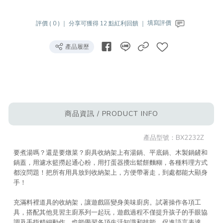
評價 ( 0 ) ｜
分享可獲得 12 點紅利回饋 ｜
填寫評價
產品履歷
商品資訊 / PRODUCT INFO
產品型號：
BX2232Z
要煮湯嗎？還是要燉菜？廚具收納架上有湯鍋、平底鍋、木製鍋鏟和
鍋蓋，用濾水籃撈起通心粉，用打蛋器攪出鬆餅麵糊，各種料理方式
都沒問題！把所有用具放到收納架上，方便帶著走，到處都能大顯身
手！
充滿料裡道具的收納架，讓遊戲區變身美味廚房。試著操作各項工
具，搭配其他見習主廚系列一起玩，遊戲過程不僅提升孩子的手眼協
調及手指精細動作，也能學習各項生活知識和技能，促進語言表達、