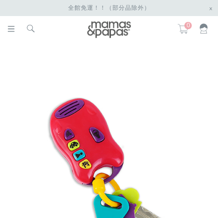
全館免運！！（部分品除外）
x
0