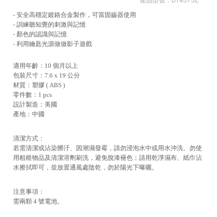
產品型號：
BT4575Z
- 安全高穩定鍍鉻合金製作，可當固齒器使用
- 訓練聽知覺的刺激與記憶
- 顏色的認識與記憶
- 利用鑰匙光源做做影子遊戲
適用年齡：10 個月以上
包裝尺寸：7.6 x 19 公分
材質：塑膠 ( ABS )
零件數：1 pcs
設計製造：美國
產地：中國
清潔方式：
若需清潔或沾染髒汙、因潮濕發霉，請勿浸泡水中或用水沖洗、勿使
用粗糙物品及清潔溶劑刷洗，避免脫漆褪色；請用乾淨濕布、紙巾沾
水擦拭即可，並放置通風處陰乾，勿於陽光下曝曬。
注意事項：
需兩顆 4 號電池。